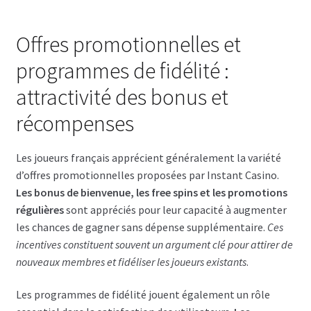
Offres promotionnelles et
programmes de fidélité :
attractivité des bonus et
récompenses
Les joueurs français apprécient généralement la variété
d’offres promotionnelles proposées par Instant Casino.
Les bonus de bienvenue, les free spins et les promotions
régulières
sont appréciés pour leur capacité à augmenter
les chances de gagner sans dépense supplémentaire.
Ces
incentives constituent souvent un argument clé pour attirer de
nouveaux membres et fidéliser les joueurs existants
.
Les programmes de fidélité jouent également un rôle