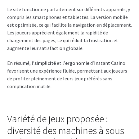
Le site fonctionne parfaitement sur différents appareils, y
compris les smartphones et tablettes. La version mobile
est optimisée, ce qui facilite la navigation en déplacement.
Les joueurs apprécient également la rapidité de
chargement des pages, ce qui réduit la frustration et
augmente leur satisfaction globale.
En résumé, l’
simplicité
et l’
ergonomie
d’Instant Casino
favorisent une expérience fluide, permettant aux joueurs
de profiter pleinement de leurs jeux préférés sans
complication inutile.
Variété de jeux proposée :
diversité des machines à sous