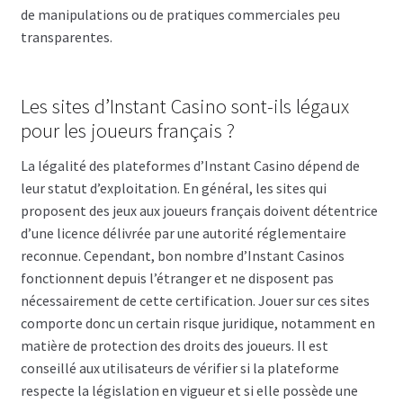
de manipulations ou de pratiques commerciales peu
transparentes.
Les sites d’Instant Casino sont-ils légaux
pour les joueurs français ?
La légalité des plateformes d’Instant Casino dépend de
leur statut d’exploitation. En général, les sites qui
proposent des jeux aux joueurs français doivent détentrice
d’une licence délivrée par une autorité réglementaire
reconnue. Cependant, bon nombre d’Instant Casinos
fonctionnent depuis l’étranger et ne disposent pas
nécessairement de cette certification. Jouer sur ces sites
comporte donc un certain risque juridique, notamment en
matière de protection des droits des joueurs. Il est
conseillé aux utilisateurs de vérifier si la plateforme
respecte la législation en vigueur et si elle possède une