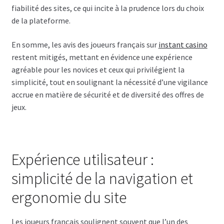
fiabilité des sites, ce qui incite à la prudence lors du choix
de la plateforme.
En somme, les avis des joueurs français sur
instant casino
restent mitigés, mettant en évidence une expérience
agréable pour les novices et ceux qui privilégient la
simplicité, tout en soulignant la nécessité d’une vigilance
accrue en matière de sécurité et de diversité des offres de
jeux.
Expérience utilisateur :
simplicité de la navigation et
ergonomie du site
Les joueurs français soulignent souvent que l’un des