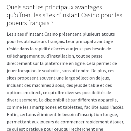
Quels sont les principaux avantages
qu’offrent les sites d’Instant Casino pour les
joueurs français ?
Les sites d’Instant Casino présentent plusieurs atouts
pour les utilisateurs français. Leur principal avantage
réside dans la rapidité d’accès aux jeux : pas besoin de
téléchargement ou d’installation, tout se passe
directement sur la plateforme en ligne. Cela permet de
jouer lorsqu’on le souhaite, sans attendre. De plus, ces
sites proposent souvent une large sélection de jeux,
incluant des machines à sous, des jeux de table et des
options en direct, ce qui offre diverses possibilités de
divertissement. La disponibilité sur différents appareils,
comme les smartphones et tablettes, facilite aussi l’accès.
Enfin, certains éliminent le besoin d’inscription longue,
permettant aux joueurs de commencer rapidement à jouer,
ce qui est pratique pour ceux qui recherchent une