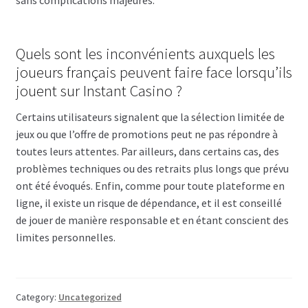
sans complications majeures.
Quels sont les inconvénients auxquels les
joueurs français peuvent faire face lorsqu’ils
jouent sur Instant Casino ?
Certains utilisateurs signalent que la sélection limitée de
jeux ou que l’offre de promotions peut ne pas répondre à
toutes leurs attentes. Par ailleurs, dans certains cas, des
problèmes techniques ou des retraits plus longs que prévu
ont été évoqués. Enfin, comme pour toute plateforme en
ligne, il existe un risque de dépendance, et il est conseillé
de jouer de manière responsable et en étant conscient des
limites personnelles.
Category:
Uncategorized