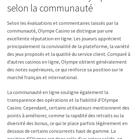
selon la communauté
Selon les évaluations et commentaires laissés par la
communauté, Olympe Casino se distingue par une
excellente réputation en ligne. Les joueurs apprécient
principalement la convivialité de la plateforme, la variété
des jeux proposés et la qualité du service client. Comparé à
d’autres casinos en ligne, Olympe obtient généralement
des notes supérieures, ce qui renforce sa position sur le
marché français et international.
La communauté en ligne souligne également la
transparence des opérations et la fiabilité d’Olympe
Casino. Cependant, certains utilisateurs mentionnent des
points à améliorer, comme la rapidité des retraits ou la
diversité des bonus, ce qui le place parfois légèrement en
dessous de certains concurrents haut de gamme. La
position d’Olympe est donc celle d’un acteur solide, en