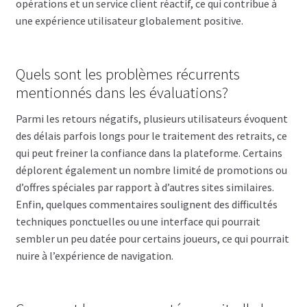
opérations et un service client réactif, ce qui contribue à
une expérience utilisateur globalement positive.
Quels sont les problèmes récurrents
mentionnés dans les évaluations?
Parmi les retours négatifs, plusieurs utilisateurs évoquent
des délais parfois longs pour le traitement des retraits, ce
qui peut freiner la confiance dans la plateforme. Certains
déplorent également un nombre limité de promotions ou
d’offres spéciales par rapport à d’autres sites similaires.
Enfin, quelques commentaires soulignent des difficultés
techniques ponctuelles ou une interface qui pourrait
sembler un peu datée pour certains joueurs, ce qui pourrait
nuire à l’expérience de navigation.