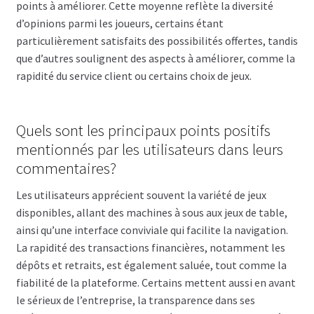
points à améliorer. Cette moyenne reflète la diversité
d’opinions parmi les joueurs, certains étant
particulièrement satisfaits des possibilités offertes, tandis
que d’autres soulignent des aspects à améliorer, comme la
rapidité du service client ou certains choix de jeux.
Quels sont les principaux points positifs
mentionnés par les utilisateurs dans leurs
commentaires?
Les utilisateurs apprécient souvent la variété de jeux
disponibles, allant des machines à sous aux jeux de table,
ainsi qu’une interface conviviale qui facilite la navigation.
La rapidité des transactions financières, notamment les
dépôts et retraits, est également saluée, tout comme la
fiabilité de la plateforme. Certains mettent aussi en avant
le sérieux de l’entreprise, la transparence dans ses