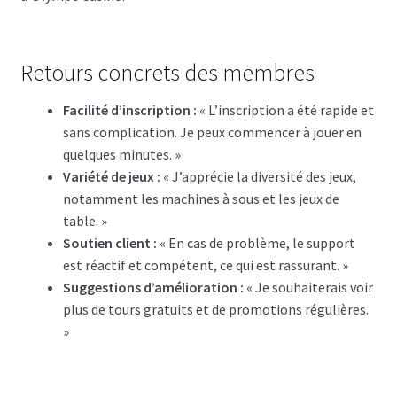
Retours concrets des membres
Facilité d’inscription :
« L’inscription a été rapide et
sans complication. Je peux commencer à jouer en
quelques minutes. »
Variété de jeux :
« J’apprécie la diversité des jeux,
notamment les machines à sous et les jeux de
table. »
Soutien client :
« En cas de problème, le support
est réactif et compétent, ce qui est rassurant. »
Suggestions d’amélioration :
« Je souhaiterais voir
plus de tours gratuits et de promotions régulières.
»