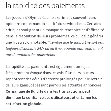
la rapidité des paiements
Les joueurs d’Olympe Casino expriment souvent leurs
opinions concernant la qualité du service client. Certains
critiques soulignent un manque de réactivité et d’efficacité
dans la résolution de leurs problèmes, ce qui peut générer
une frustration notable.
Il semble que le support ne soit pas
toujours disponible 24/7 ou qu’il ne réponde pas rapidement
aux demandes des utilisateurs.
La rapidité des paiements est également un sujet
fréquemment évoqué dans les avis. Plusieurs joueurs
rapportent des délais d’attente prolongés pour le retrait
de leurs gains, dépassant parfois les attentes annoncées.
Ce manque de fluidité dans les transactions peut
diminuer la confiance des utilisateurs et entamer leur
satisfaction globale.