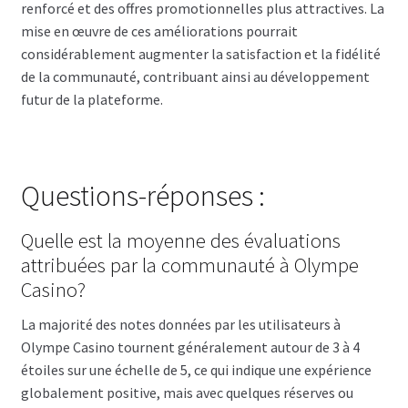
renforcé et des offres promotionnelles plus attractives. La
mise en œuvre de ces améliorations pourrait
considérablement augmenter la satisfaction et la fidélité
de la communauté, contribuant ainsi au développement
futur de la plateforme.
Questions-réponses :
Quelle est la moyenne des évaluations
attribuées par la communauté à Olympe
Casino?
La majorité des notes données par les utilisateurs à
Olympe Casino tournent généralement autour de 3 à 4
étoiles sur une échelle de 5, ce qui indique une expérience
globalement positive, mais avec quelques réserves ou