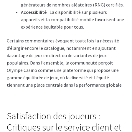
générateurs de nombres aléatoires (RNG) certifiés.
Accessibilité :
La disponibilité sur plusieurs
appareils et la compatibilité mobile favorisent une
expérience équitable pour tous.
Certains commentaires évoquent toutefois la nécessité
d’élargir encore le catalogue, notamment en ajoutant
davantage de jeux en direct ou de variantes de jeux
populaires. Dans l’ensemble, la communauté perçoit
Olympe Casino comme une plateforme qui propose une
gamme équilibrée de jeux, où la diversité et l’équité
tiennent une place centrale dans la performance globale.
Satisfaction des joueurs :
Critiques sur le service client et