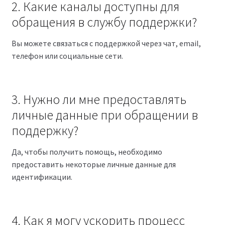
2. Какие каналы доступны для
обращения в службу поддержки?
Вы можете связаться с поддержкой через чат, email,
телефон или социальные сети.
3. Нужно ли мне предоставлять
личные данные при обращении в
поддержку?
Да, чтобы получить помощь, необходимо
предоставить некоторые личные данные для
идентификации.
4. Как я могу ускорить процесс