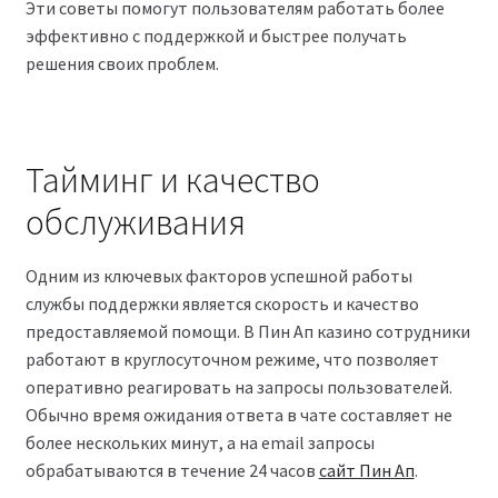
Эти советы помогут пользователям работать более
эффективно с поддержкой и быстрее получать
решения своих проблем.
Тайминг и качество
обслуживания
Одним из ключевых факторов успешной работы
службы поддержки является скорость и качество
предоставляемой помощи. В Пин Ап казино сотрудники
работают в круглосуточном режиме, что позволяет
оперативно реагировать на запросы пользователей.
Обычно время ожидания ответа в чате составляет не
более нескольких минут, а на email запросы
обрабатываются в течение 24 часов
сайт Пин Ап
.