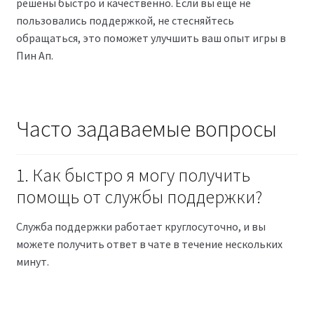
решены быстро и качественно. Если вы еще не
пользовались поддержкой, не стесняйтесь
обращаться, это поможет улучшить ваш опыт игры в
Пин Ап.
Часто задаваемые вопросы
1. Как быстро я могу получить
помощь от службы поддержки?
Служба поддержки работает круглосуточно, и вы
можете получить ответ в чате в течение нескольких
минут.