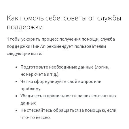
Как помочь себе: советы от службы
поддержки
Чтобы ускорить процесс получения помощи, служба
поддержки Пин Ап рекомендует пользователям
следующие шаги:
Подготовьте необходимые данные (логин,
номер счета и т.д.).
Четко сформулируйте свой вопрос или
проблему.
Убедитесь в правильности ваших контактных
данных.
Не стесняйтесь обращаться за помощью, если
что-то неясно.