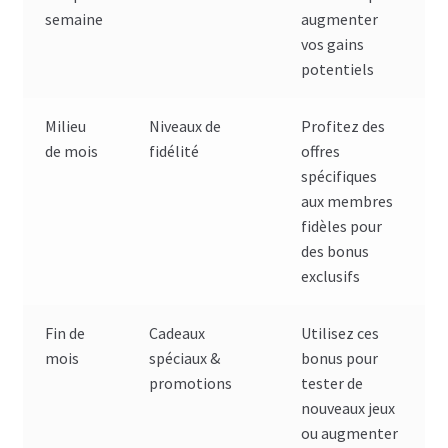
semaine
augmenter
vos gains
potentiels
Milieu
Niveaux de
Profitez des
de mois
fidélité
offres
spécifiques
aux membres
fidèles pour
des bonus
exclusifs
Fin de
Cadeaux
Utilisez ces
mois
spéciaux &
bonus pour
promotions
tester de
nouveaux jeux
ou augmenter