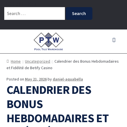
(661) 831-2659
Search
for:
Home
Uncategorized
Calendrier des Bonus Hebdomadaires
et Fidélité de Betify Casino
Posted on
May 21, 2026
by
daniel-aquabella
CALENDRIER DES
BONUS
HEBDOMADAIRES ET