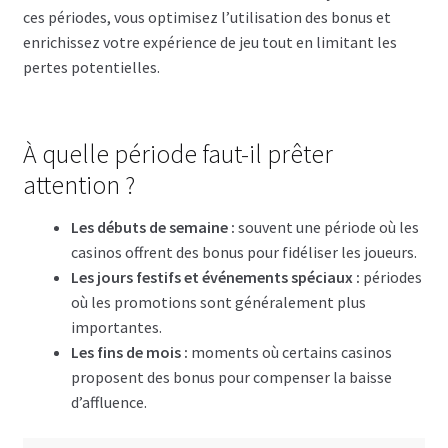
ces périodes, vous optimisez l’utilisation des bonus et
enrichissez votre expérience de jeu tout en limitant les
pertes potentielles.
À quelle période faut-il prêter
attention ?
Les débuts de semaine :
souvent une période où les
casinos offrent des bonus pour fidéliser les joueurs.
Les jours festifs et événements spéciaux :
périodes
où les promotions sont généralement plus
importantes.
Les fins de mois :
moments où certains casinos
proposent des bonus pour compenser la baisse
d’affluence.