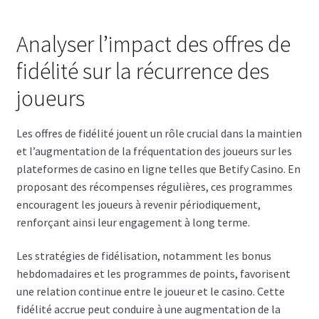
Analyser l’impact des offres de
fidélité sur la récurrence des
joueurs
Les offres de fidélité jouent un rôle crucial dans la maintien
et l’augmentation de la fréquentation des joueurs sur les
plateformes de casino en ligne telles que Betify Casino. En
proposant des récompenses régulières, ces programmes
encouragent les joueurs à revenir périodiquement,
renforçant ainsi leur engagement à long terme.
Les stratégies de fidélisation, notamment les bonus
hebdomadaires et les programmes de points, favorisent
une relation continue entre le joueur et le casino. Cette
fidélité accrue peut conduire à une augmentation de la