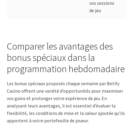
vos sessions
de jeu
Comparer les avantages des
bonus spéciaux dans la
programmation hebdomadaire
Les bonus spéciaux proposés chaque semaine par Betify
Casino offrent une variété d’opportunités pour maximiser
vos gains et prolonger votre expérience de jeu. En
analysant leurs avantages, il est essentiel d’évaluer la
flexibilité, les conditions de mise et la valeur ajoutée qu’ils
apportent à votre portefeuille de joueur.