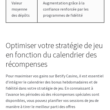
Valeur
Augmentation grâce à la
moyenne
confiance renforcée par les
des dépôts
programmes de fidélité
Optimiser votre stratégie de jeu
en fonction du calendrier des
récompenses
Pour maximiser vos gains sur Betify Casino, il est essentiel
d’intégrer le calendrier des bonus hebdomadaires et de
fidélité dans votre stratégie de jeu. En connaissant à
l’avance les périodes où des récompenses spéciales sont
disponibles, vous pouvez planifier vos sessions de jeu de
manière à tirer le meilleur parti des offres