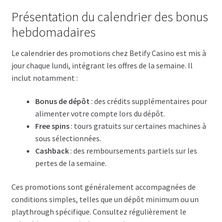
Présentation du calendrier des bonus
hebdomadaires
Le calendrier des promotions chez Betify Casino est mis à
jour chaque lundi, intégrant les offres de la semaine. Il
inclut notamment :
Bonus de dépôt
: des crédits supplémentaires pour
alimenter votre compte lors du dépôt.
Free spins
: tours gratuits sur certaines machines à
sous sélectionnées.
Cashback
: des remboursements partiels sur les
pertes de la semaine.
Ces promotions sont généralement accompagnées de
conditions simples, telles que un dépôt minimum ou un
playthrough spécifique. Consultez régulièrement le