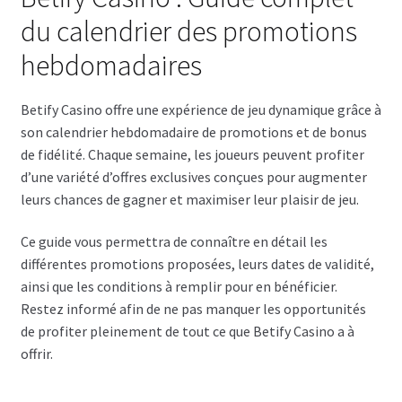
du calendrier des promotions
hebdomadaires
Betify Casino offre une expérience de jeu dynamique grâce à
son calendrier hebdomadaire de promotions et de bonus
de fidélité. Chaque semaine, les joueurs peuvent profiter
d’une variété d’offres exclusives conçues pour augmenter
leurs chances de gagner et maximiser leur plaisir de jeu.
Ce guide vous permettra de connaître en détail les
différentes promotions proposées, leurs dates de validité,
ainsi que les conditions à remplir pour en bénéficier.
Restez informé afin de ne pas manquer les opportunités
de profiter pleinement de tout ce que Betify Casino a à
offrir.