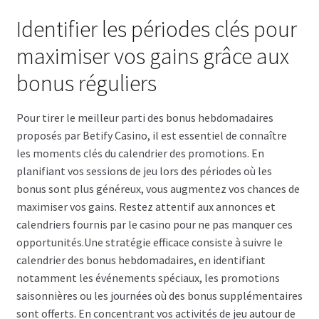
Identifier les périodes clés pour
maximiser vos gains grâce aux
bonus réguliers
Pour tirer le meilleur parti des bonus hebdomadaires
proposés par Betify Casino, il est essentiel de connaître
les moments clés du calendrier des promotions. En
planifiant vos sessions de jeu lors des périodes où les
bonus sont plus généreux, vous augmentez vos chances de
maximiser vos gains. Restez attentif aux annonces et
calendriers fournis par le casino pour ne pas manquer ces
opportunités.Une stratégie efficace consiste à suivre le
calendrier des bonus hebdomadaires, en identifiant
notamment les événements spéciaux, les promotions
saisonnières ou les journées où des bonus supplémentaires
sont offerts. En concentrant vos activités de jeu autour de