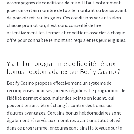
accompagnés de conditions de mise. Il faut notamment
jouer un certain nombre de fois le montant du bonus avant
de pouvoir retirer les gains. Ces conditions varient selon
chaque promotion, il est donc conseillé de lire
attentivement les termes et conditions associés à chaque
offre pour connaître le montant requis et les jeux éligibles.
Y a-t-il un programme de fidélité lié aux
bonus hebdomadaires sur Betify Casino ?
Betify Casino propose effectivement un système de
récompenses pour ses joueurs réguliers. Le programme de
fidélité permet d’accumuler des points en jouant, qui
peuvent ensuite être échangés contre des bonus ou
d’autres avantages. Certains bonus hebdomadaires sont
également réservés aux membres ayant un statut élevé
dans ce programme, encourageant ainsi la loyauté sur le