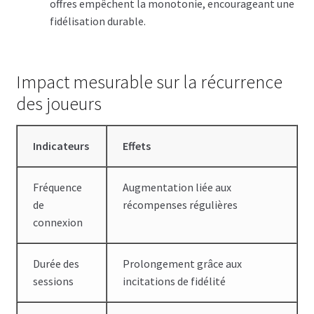
offres empêchent la monotonie, encourageant une
fidélisation durable.
Impact mesurable sur la récurrence
des joueurs
Indicateurs
Effets
Fréquence
Augmentation liée aux
de
récompenses régulières
connexion
Durée des
Prolongement grâce aux
sessions
incitations de fidélité