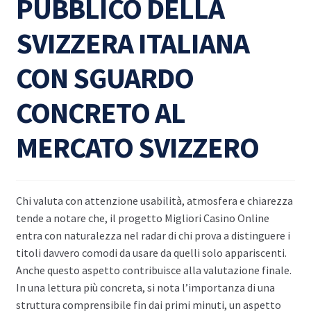
PUBBLICO DELLA
SVIZZERA ITALIANA
CON SGUARDO
CONCRETO AL
MERCATO SVIZZERO
Chi valuta con attenzione usabilità, atmosfera e chiarezza
tende a notare che, il progetto Migliori Casino Online
entra con naturalezza nel radar di chi prova a distinguere i
titoli davvero comodi da usare da quelli solo appariscenti.
Anche questo aspetto contribuisce alla valutazione finale.
In una lettura più concreta, si nota l’importanza di una
struttura comprensibile fin dai primi minuti, un aspetto