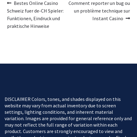
Post
Previous
Next
Bestes Online Casino
Comment reporter un bug ou
post:
post:
Schweiz fuer de-CH Spieler:
un problème technique sur
navigation
Funktionen, Eindruck und
Instant Casino
praktische Hinweise
DISCLAIMER Colors, tones, and shades displayed on this
website may vary from actual inventory due to screen
settings, lighting conditions, and inherent material
variation. Images are provided for general reference only and
may not reflect the full range of variation within each
product. Customers are strongly encouraged to view and