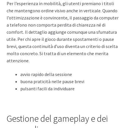
Per l’esperienza in mobilità, gli utenti premiano i titoli
che mantengono ordine visivo anche in verticale. Quando
l’ottimizzazione è convincente, il passaggio da computer
a telefono non comporta perdita di chiarezza né di
comfort. Il dettaglio aggiunge comunque una sfumatura
utile. Per chi apre il gioco durante spostamenti o pause
brevi, questa continuità d’uso diventa un criterio di scelta
molto concreto. Si tratta di un elemento che merita
attenzione.
avvio rapido della sessione
buona praticità nelle pause brevi
pulsanti facili da individuare
Gestione del gameplay e dei