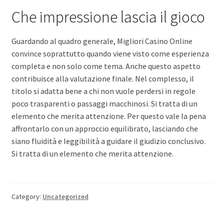
Che impressione lascia il gioco
Guardando al quadro generale, Migliori Casino Online
convince soprattutto quando viene visto come esperienza
completa e non solo come tema. Anche questo aspetto
contribuisce alla valutazione finale. Nel complesso, il
titolo si adatta bene a chi non vuole perdersi in regole
poco trasparenti o passaggi macchinosi. Si tratta di un
elemento che merita attenzione. Per questo vale la pena
affrontarlo con un approccio equilibrato, lasciando che
siano fluidità e leggibilità a guidare il giudizio conclusivo.
Si tratta di un elemento che merita attenzione.
Category:
Uncategorized