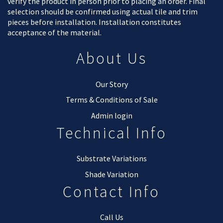
verify the product in person prior to placing an order. Final
selection should be confirmed using actual tile and trim
pieces before installation. Installation constitutes
acceptance of the material.
About Us
Our Story
Terms & Conditions of Sale
Admin login
Technical Info
Substrate Variations
Shade Variation
Contact Info
Call Us