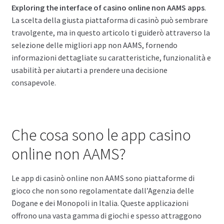
Exploring the interface of casino online non AAMS apps
.
La scelta della giusta piattaforma di casinò può sembrare
travolgente, ma in questo articolo ti guiderò attraverso la
selezione delle migliori app non AAMS, fornendo
informazioni dettagliate su caratteristiche, funzionalità e
usabilità per aiutarti a prendere una decisione
consapevole.
Che cosa sono le app casino
online non AAMS?
Le app di casinò online non AAMS sono piattaforme di
gioco che non sono regolamentate dall’Agenzia delle
Dogane e dei Monopoli in Italia. Queste applicazioni
offrono una vasta gamma di giochi e spesso attraggono