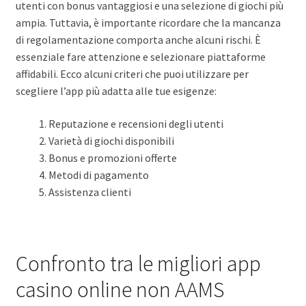
utenti con bonus vantaggiosi e una selezione di giochi più
ampia. Tuttavia, è importante ricordare che la mancanza
di regolamentazione comporta anche alcuni rischi. È
essenziale fare attenzione e selezionare piattaforme
affidabili. Ecco alcuni criteri che puoi utilizzare per
scegliere l’app più adatta alle tue esigenze:
Reputazione e recensioni degli utenti
Varietà di giochi disponibili
Bonus e promozioni offerte
Metodi di pagamento
Assistenza clienti
Confronto tra le migliori app
casino online non AAMS