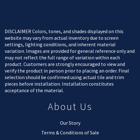
DISCLAIMER Colors, tones, and shades displayed on this
website may vary from actual inventory due to screen
settings, lighting conditions, and inherent material
variation. Images are provided for general reference only and
may not reflect the full range of variation within each
product. Customers are strongly encouraged to view and
verify the product in person prior to placing an order. Final
selection should be confirmed using actual tile and trim
pieces before installation. Installation constitutes
acceptance of the material.
About Us
Our Story
Terms & Conditions of Sale