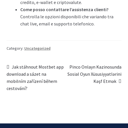
credito, e-wallet e criptovalute.
Come posso contattare l’assistenza clienti?
Controlla le opzioni disponibili che variando tra
chat live, email e supporto telefonico.
Category:
Uncategorized
Post
Previous
Next
Jak stáhnout Mostbet app
Pinco Onlayn Kazinosunda
post:
post:
download a sázet na
Sosial Oyun Xüsusiyyətlərini
navigation
mobilním zařízení během
Kəşf Etmək
cestování?