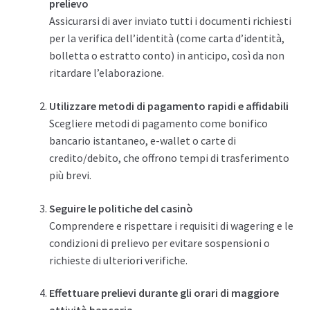
prelievo
Assicurarsi di aver inviato tutti i documenti richiesti
per la verifica dell’identità (come carta d’identità,
bolletta o estratto conto) in anticipo, così da non
ritardare l’elaborazione.
Utilizzare metodi di pagamento rapidi e affidabili
Scegliere metodi di pagamento come bonifico
bancario istantaneo, e-wallet o carte di
credito/debito, che offrono tempi di trasferimento
più brevi.
Seguire le politiche del casinò
Comprendere e rispettare i requisiti di wagering e le
condizioni di prelievo per evitare sospensioni o
richieste di ulteriori verifiche.
Effettuare prelievi durante gli orari di maggiore