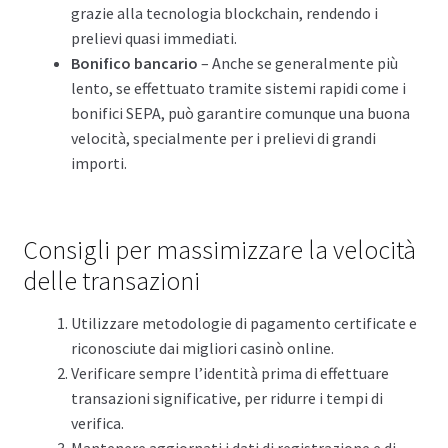
grazie alla tecnologia blockchain, rendendo i
prelievi quasi immediati.
Bonifico bancario
– Anche se generalmente più
lento, se effettuato tramite sistemi rapidi come i
bonifici SEPA, può garantire comunque una buona
velocità, specialmente per i prelievi di grandi
importi.
Consigli per massimizzare la velocità
delle transazioni
Utilizzare metodologie di pagamento certificate e
riconosciute dai migliori casinò online.
Verificare sempre l’identità prima di effettuare
transazioni significative, per ridurre i tempi di
verifica.
Mantenere aggiornati i dati di registrazione e di