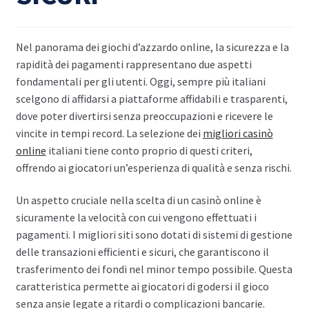
Nel panorama dei giochi d’azzardo online, la sicurezza e la
rapidità dei pagamenti rappresentano due aspetti
fondamentali per gli utenti. Oggi, sempre più italiani
scelgono di affidarsi a piattaforme affidabili e trasparenti,
dove poter divertirsi senza preoccupazioni e ricevere le
vincite in tempi record. La selezione dei
migliori casinò
online
italiani tiene conto proprio di questi criteri,
offrendo ai giocatori un’esperienza di qualità e senza rischi.
Un aspetto cruciale nella scelta di un casinò online è
sicuramente la velocità con cui vengono effettuati i
pagamenti. I migliori siti sono dotati di sistemi di gestione
delle transazioni efficienti e sicuri, che garantiscono il
trasferimento dei fondi nel minor tempo possibile. Questa
caratteristica permette ai giocatori di godersi il gioco
senza ansie legate a ritardi o complicazioni bancarie.