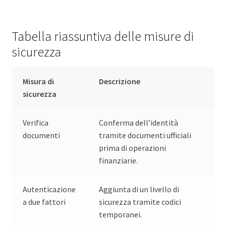
Tabella riassuntiva delle misure di
sicurezza
Misura di
Descrizione
sicurezza
Verifica
Conferma dell’identità
documenti
tramite documenti ufficiali
prima di operazioni
finanziarie.
Autenticazione
Aggiunta di un livello di
a due fattori
sicurezza tramite codici
temporanei.