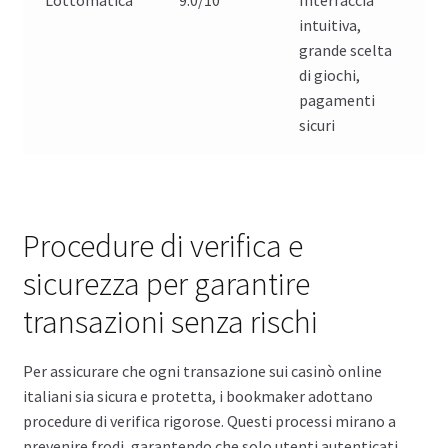
intuitiva,
grande scelta
di giochi,
pagamenti
sicuri
Procedure di verifica e
sicurezza per garantire
transazioni senza rischi
Per assicurare che ogni transazione sui casinò online
italiani sia sicura e protetta, i bookmaker adottano
procedure di verifica rigorose. Questi processi mirano a
prevenire frodi, garantendo che solo utenti autenticati