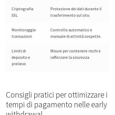
Criptografia
Protezione dei dati durante il
SSL
trasferimento sul sito.
Monitoraggio
Controllo automatico e
transazioni
manuale di attività sospette.
Limiti di
Misure per contenere rischi e
deposito e
rafforzare la sicurezza.
prelievo
Consigli pratici per ottimizzare i
tempi di pagamento nelle early
withdrawal