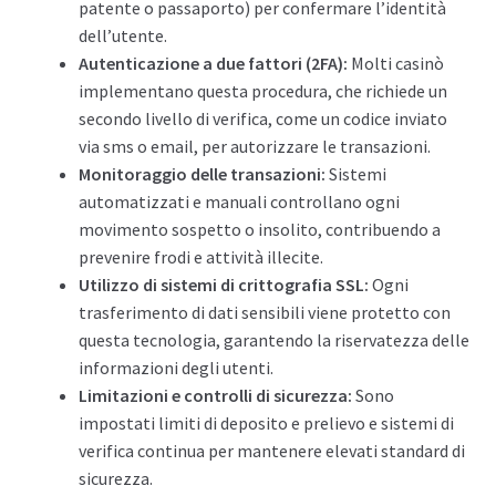
patente o passaporto) per confermare l’identità
dell’utente.
Autenticazione a due fattori (2FA):
Molti casinò
implementano questa procedura, che richiede un
secondo livello di verifica, come un codice inviato
via sms o email, per autorizzare le transazioni.
Monitoraggio delle transazioni:
Sistemi
automatizzati e manuali controllano ogni
movimento sospetto o insolito, contribuendo a
prevenire frodi e attività illecite.
Utilizzo di sistemi di crittografia SSL:
Ogni
trasferimento di dati sensibili viene protetto con
questa tecnologia, garantendo la riservatezza delle
informazioni degli utenti.
Limitazioni e controlli di sicurezza:
Sono
impostati limiti di deposito e prelievo e sistemi di
verifica continua per mantenere elevati standard di
sicurezza.