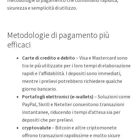
metodologie di pagamento che combinano rapidità,
sicurezza e semplicità di utilizzo.
Metodologie di pagamento più
efficaci
Carte di credito e debito
– Visa e Mastercard sono
tra le più utilizzate per i loro tempi di elaborazione
rapidi e l’affidabilità. I depositi sono immediati,
mentre i prelievi potrebbero richiedere qualche
giorno bancario.
Portafogli elettronici (e-wallets)
– Soluzioni come
PayPal, Skrill e Neteller consentono transazioni
instantanee, riducendo i tempi d’attesa sia per
depositi che per prelievi.
cryptovalute
– Bitcoin e altre criptomonete
offrono transazioni rapidissime e molto sicure