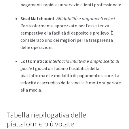
pagamenti rapidi e un servizio clienti professionale.
Sisal Matchpoint
:
Affidabilità e pagamenti veloci
Particolarmente apprezzato per l’assistenza
tempestiva e la facilità di deposito e prelievo. È
considerato uno dei migliori per la trasparenza
delle operazioni.
Lottomatica
:
Interfaccia intuitiva e ampia scelta di
giochi
I giocatori lodano l’usabilità della
piattaforma e le modalità di pagamento sicure. La
velocità di accredito delle vincite è molto superiore
alla media.
Tabella riepilogativa delle
piattaforme più votate