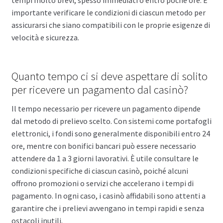
tempi molto brevi, spesso immediati o entro poche ore. È
importante verificare le condizioni di ciascun metodo per
assicurarsi che siano compatibili con le proprie esigenze di
velocità e sicurezza.
Quanto tempo ci si deve aspettare di solito
per ricevere un pagamento dal casinò?
Il tempo necessario per ricevere un pagamento dipende
dal metodo di prelievo scelto. Con sistemi come portafogli
elettronici, i fondi sono generalmente disponibili entro 24
ore, mentre con bonifici bancari può essere necessario
attendere da 1 a 3 giorni lavorativi. È utile consultare le
condizioni specifiche di ciascun casinò, poiché alcuni
offrono promozioni o servizi che accelerano i tempi di
pagamento. In ogni caso, i casinò affidabili sono attenti a
garantire che i prelievi avvengano in tempi rapidi e senza
ostacoli inutili.