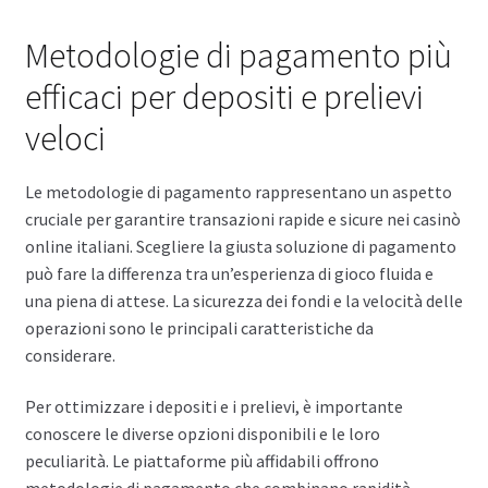
Metodologie di pagamento più
efficaci per depositi e prelievi
veloci
Le metodologie di pagamento rappresentano un aspetto
cruciale per garantire transazioni rapide e sicure nei casinò
online italiani. Scegliere la giusta soluzione di pagamento
può fare la differenza tra un’esperienza di gioco fluida e
una piena di attese. La sicurezza dei fondi e la velocità delle
operazioni sono le principali caratteristiche da
considerare.
Per ottimizzare i depositi e i prelievi, è importante
conoscere le diverse opzioni disponibili e le loro
peculiarità. Le piattaforme più affidabili offrono