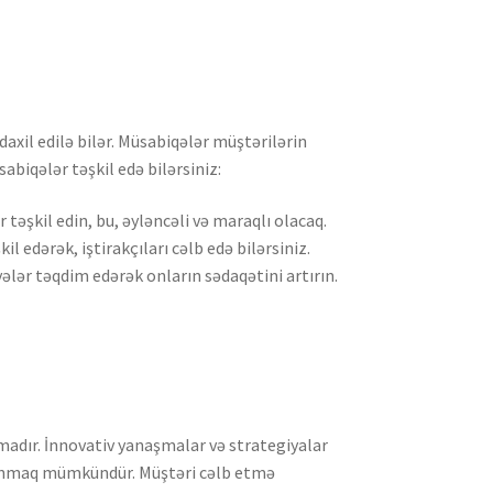
axil edilə bilər. Müsabiqələr müştərilərin
sabiqələr təşkil edə bilərsiniz:
 təşkil edin, bu, əyləncəli və maraqlı olacaq.
 edərək, iştirakçıları cəlb edə bilərsiniz.
ələr təqdim edərək onların sədaqətini artırın.
adır. İnnovativ yanaşmalar və strategiyalar
lanmaq mümkündür. Müştəri cəlb etmə