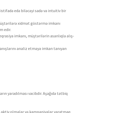
istifadə edə biləcəyi sadə və intuitiv bir
üştərilərə xidmət göstərmə imkanı
m edir.
eqrasiya imkanı, müştərilərin asanlıqla alış-
vranışlarını analiz etməyə imkan tanıyan
rın yaradılması vacibdir. Aşağıda tətbiq
 aktiv olmalar və kampaniyalar yaratmaq