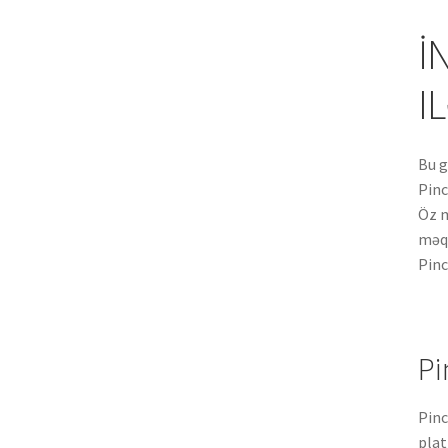
İ
I
Bu g
Pinc
Öz m
məqs
Pinc
Pi
Pinc
plat