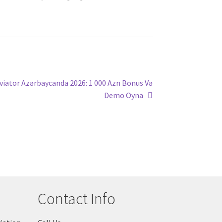
viator Azərbaycanda 2026: 1 000 Azn Bonus Və
Demo Oyna
Contact Info