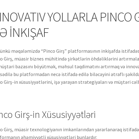
NNOVATIV YOLLARLA PINCO G
LƏ İNKIŞAF
ünkü məqaləmizdə “Pinco Girş” platformasının inkişafda istifadəsi i
o Girş, müasir biznes mühitində şirkətlərin öhdəliklərini artırmala
üştəri bazasını böyütmək, məhsul təqdimatını artırmaq və innovat
ədilə bu platformadan necə istifadə edilə biləcəyini ətraflı şəkil
o Girş-in xüsusiyyətlərini, işə yarayan strategiyaları və müştəri cəl
nco Girş-in Xüsusiyyətləri
o Girş, müasir texnologiyanın imkanlarından yararlanaraq istifadəç
formanın əhəmiyyətli xüsusiyyətləri bunlardır: