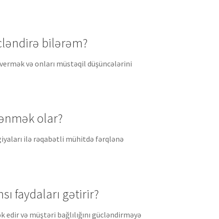
ücləndirə bilərəm?
 vermək və onları müstəqil düşüncələrini
lənmək olar?
iyaları ilə rəqabətli mühitdə fərqlənə
ı faydaları gətirir?
 edir və müştəri bağlılığını gücləndirməyə