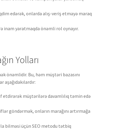
qdim edərək, onlarda alış-veriş etməyə maraq
rə inam yaratmaqda önəmli rol oynayır.
ğın Yolları
çmək önəmlidir. Bu, həm müştəri bazasını
r aşağıdakılardır:
af etdirərək müştərilərə davamlılıq təmin edə
kliflər göndərmək, onların marağını artırmağa
ola bilməsi üçün SEO metodu tətbiq