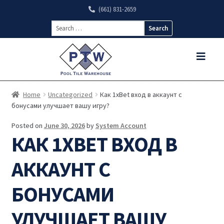
(661) 831-2659
Search
for:
Home
Uncategorized
Как 1xBet вход в аккаунт с
бонусами улучшает вашу игру?
Posted on
June 30, 2026
by
System Account
КАК 1XBET ВХОД В
АККАУНТ С
БОНУСАМИ
УЛУЧШАЕТ ВАШУ