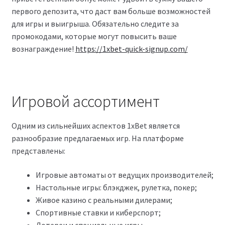
первого депозита, что даст вам больше возможностей
для игры и выигрыша. Обязательно следите за
промокодами, которые могут повысить ваше
вознаграждение!
https://1xbet-quick-signup.com/
Игровой ассортимент
Одним из сильнейших аспектов 1xBet является
разнообразие предлагаемых игр. На платформе
представлены:
Игровые автоматы от ведущих производителей;
Настольные игры: блэкджек, рулетка, покер;
Живое казино с реальными дилерами;
Спортивные ставки и киберспорт;