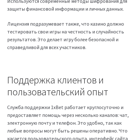
Используются современные методы шифрования для
защиты финансовой информации и личных данных.
Лицензия подразумевает также, что казино должно
тестировать свои игры на честность и случайность
результатов. Это делает игру более безопасной и
справедливой для всех участников.
Поддержка клиентов и
пользовательский опыт
Служба поддержки 1xBet работает круглосуточно и
предоставляет помощь через несколько каналов: чат,
электронную почту и телефон. Это удобно, так как
любые вопросы могут быть решены оперативно. Что
касается пользовательского опыта, интерфейс сайта