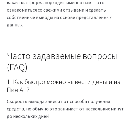
какая платформа подходит именно вам — это
ознакомиться со свежими отзывами и сделать
собственные выводы на основе представленных
данных.
Часто задаваемые вопросы
(FAQ)
1. Как быстро можно вывести деньги из
Пин Ап?
Скорость вывода зависит от способа получения
средств, но обычно это занимает от нескольких минут
до нескольких дней.