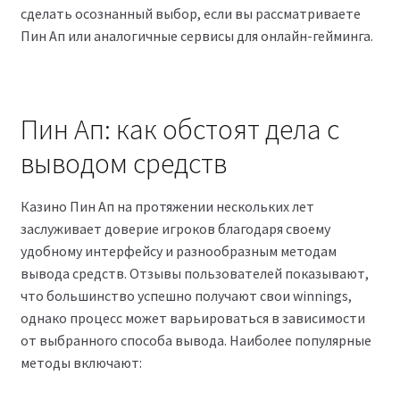
сделать осознанный выбор, если вы рассматриваете
Пин Ап или аналогичные сервисы для онлайн-гейминга.
Пин Ап: как обстоят дела с
выводом средств
Казино Пин Ап на протяжении нескольких лет
заслуживает доверие игроков благодаря своему
удобному интерфейсу и разнообразным методам
вывода средств. Отзывы пользователей показывают,
что большинство успешно получают свои winnings,
однако процесс может варьироваться в зависимости
от выбранного способа вывода. Наиболее популярные
методы включают: