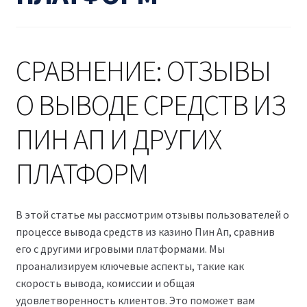
СРАВНЕНИЕ: ОТЗЫВЫ
О ВЫВОДЕ СРЕДСТВ ИЗ
ПИН АП И ДРУГИХ
ПЛАТФОРМ
В этой статье мы рассмотрим отзывы пользователей о
процессе вывода средств из казино Пин Ап, сравнив
его с другими игровыми платформами. Мы
проанализируем ключевые аспекты, такие как
скорость вывода, комиссии и общая
удовлетворенность клиентов. Это поможет вам