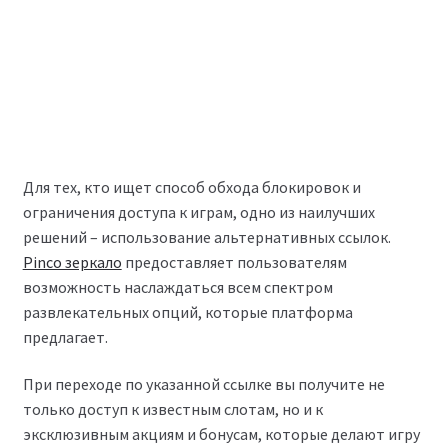
Для тех, кто ищет способ обхода блокировок и
ограничения доступа к играм, одно из наилучших
решений – использование альтернативных ссылок.
Pinco зеркало
предоставляет пользователям
возможность наслаждаться всем спектром
развлекательных опций, которые платформа
предлагает.
При переходе по указанной ссылке вы получите не
только доступ к известным слотам, но и к
эксклюзивным акциям и бонусам, которые делают игру