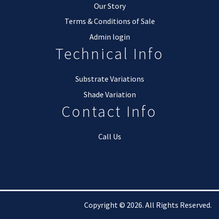
Our Story
Terms & Conditions of Sale
Admin login
Technical Info
Substrate Variations
Shade Variation
Contact Info
Call Us
Copyright © 2026. All Rights Reserved.