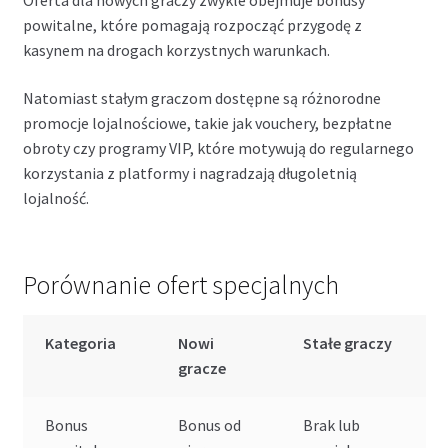
powitalne, które pomagają rozpocząć przygodę z
kasynem na drogach korzystnych warunkach.
Natomiast stałym graczom dostępne są różnorodne
promocje lojalnościowe, takie jak vouchery, bezpłatne
obroty czy programy VIP, które motywują do regularnego
korzystania z platformy i nagradzają długoletnią
lojalność.
Porównanie ofert specjalnych
Kategoria
Nowi
Stałe graczy
gracze
Bonus
Bonus od
Brak lub