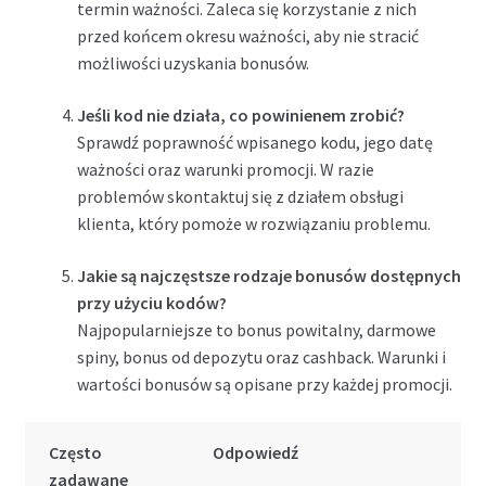
termin ważności. Zaleca się korzystanie z nich
przed końcem okresu ważności, aby nie stracić
możliwości uzyskania bonusów.
Jeśli kod nie działa, co powinienem zrobić?
Sprawdź poprawność wpisanego kodu, jego datę
ważności oraz warunki promocji. W razie
problemów skontaktuj się z działem obsługi
klienta, który pomoże w rozwiązaniu problemu.
Jakie są najczęstsze rodzaje bonusów dostępnych
przy użyciu kodów?
Najpopularniejsze to bonus powitalny, darmowe
spiny, bonus od depozytu oraz cashback. Warunki i
wartości bonusów są opisane przy każdej promocji.
Często
Odpowiedź
zadawane