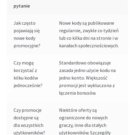
pytanie
Jak często
Nowe kody są publikowane
pojawiają się
regularnie, zwykle co tydzień
nowe kody
lub co kilka dni na stronie i w
promocyjne?
kanałach społecznościowych.
Czy mogę
Standardowo obowiązuje
korzystać z
zasada jedno użycie kodu na
kilku kodów
jedno konto. Większość
jednocześnie?
promocji jest wykluczona z
łączenia bonusów.
Czy promocje
Niektóre oferty są
dostępne są
ograniczone do nowych
dla wszystkich
graczy, inne dla stałych
użytkowników?
użytkowników. Szczegóły