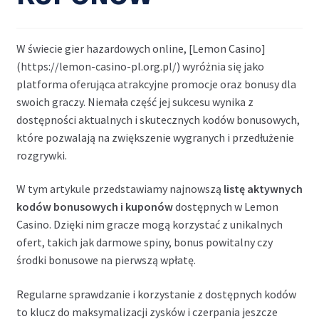
W świecie gier hazardowych online, [Lemon Casino]
(https://lemon-casino-pl.org.pl/) wyróżnia się jako
platforma oferująca atrakcyjne promocje oraz bonusy dla
swoich graczy. Niemała część jej sukcesu wynika z
dostępności aktualnych i skutecznych kodów bonusowych,
które pozwalają na zwiększenie wygranych i przedłużenie
rozgrywki.
W tym artykule przedstawiamy najnowszą
listę aktywnych
kodów bonusowych i kuponów
dostępnych w Lemon
Casino. Dzięki nim gracze mogą korzystać z unikalnych
ofert, takich jak darmowe spiny, bonus powitalny czy
środki bonusowe na pierwszą wpłatę.
Regularne sprawdzanie i korzystanie z dostępnych kodów
to klucz do maksymalizacji zysków i czerpania jeszcze