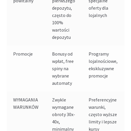
powitalny
pierwszego
specjalne
depozytu,
oferty dla
często do
lojalnych
100%
wartości
depozytu
Promocje
Bonusy od
Programy
wpłat, free
lojalnościowe,
spiny na
ekskluzywne
wybrane
promocje
automaty
WYMAGANIA
Zwykle
Preferencyjne
WARUNKÓW
wymagane
warunki,
obroty 30x-
często wyższe
40x,
limity i lepsze
minimalny
kursy