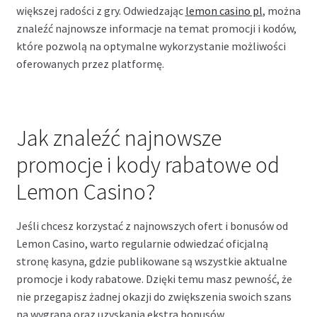
większej radości z gry. Odwiedzając
lemon casino pl
, można
znaleźć najnowsze informacje na temat promocji i kodów,
które pozwolą na optymalne wykorzystanie możliwości
oferowanych przez platformę.
Jak znaleźć najnowsze
promocje i kody rabatowe od
Lemon Casino?
Jeśli chcesz korzystać z najnowszych ofert i bonusów od
Lemon Casino, warto regularnie odwiedzać oficjalną
stronę kasyna, gdzie publikowane są wszystkie aktualne
promocje i kody rabatowe. Dzięki temu masz pewność, że
nie przegapisz żadnej okazji do zwiększenia swoich szans
na wygraną oraz uzyskania ekstra bonusów.