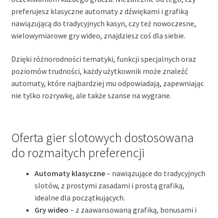
preferujesz klasyczne automaty z dźwiękami i grafiką
nawiązującą do tradycyjnych kasyn, czy też nowoczesne,
wielowymiarowe gry wideo, znajdziesz coś dla siebie.
Dzięki różnorodności tematyki, funkcji specjalnych oraz
poziomów trudności, każdy użytkownik może znaleźć
automaty, które najbardziej mu odpowiadają, zapewniając
nie tylko rozrywkę, ale także szanse na wygrane.
Oferta gier slotowych dostosowana
do rozmaitych preferencji
Automaty klasyczne
– nawiązujące do tradycyjnych
slotów, z prostymi zasadami i prostą grafiką,
idealne dla początkujących.
Gry wideo
– z zaawansowaną grafiką, bonusami i