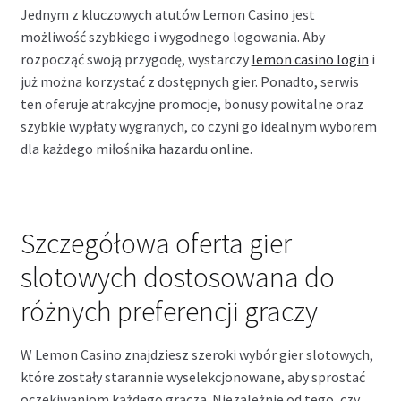
Jednym z kluczowych atutów Lemon Casino jest
możliwość szybkiego i wygodnego logowania. Aby
rozpocząć swoją przygodę, wystarczy
lemon casino login
i
już można korzystać z dostępnych gier. Ponadto, serwis
ten oferuje atrakcyjne promocje, bonusy powitalne oraz
szybkie wypłaty wygranych, co czyni go idealnym wyborem
dla każdego miłośnika hazardu online.
Szczegółowa oferta gier
slotowych dostosowana do
różnych preferencji graczy
W Lemon Casino znajdziesz szeroki wybór gier slotowych,
które zostały starannie wyselekcjonowane, aby sprostać
oczekiwaniom każdego gracza. Niezależnie od tego, czy