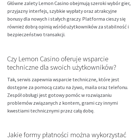
Główne zalety Lemon Casino obejmują szeroki wybór gier,
przyjazny interfejs, szybkie wypłaty oraz atrakcyjne
bonusy dla nowych i stałych graczy. Platforma cieszy się
również dobrą opinią wśród użytkowników za stabilność i
bezpieczeństwo transakcji.
Czy Lemon Casino oferuje wsparcie
techniczne dla swoich użytkowników?
Tak, serwis zapewnia wsparcie techniczne, które jest
dostępne za pomocą czatu na żywo, maila oraz telefonu.
Zespół obsługi jest gotowy pomóc w rozwiązaniu
problemów związanych z kontem, grami czy innymi
kwestiami technicznymi przez całą dobę.
Jakie formy płatności można wykorzystać