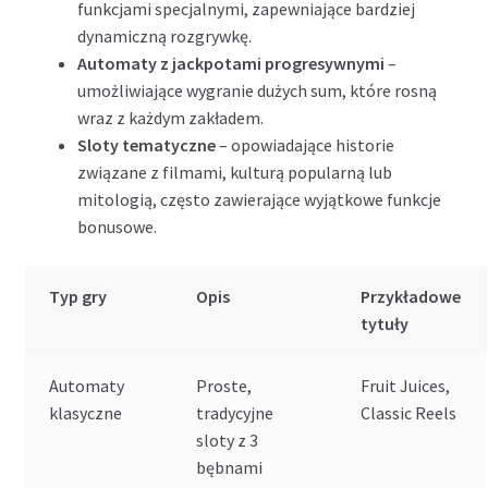
funkcjami specjalnymi, zapewniające bardziej
dynamiczną rozgrywkę.
Automaty z jackpotami progresywnymi
–
umożliwiające wygranie dużych sum, które rosną
wraz z każdym zakładem.
Sloty tematyczne
– opowiadające historie
związane z filmami, kulturą popularną lub
mitologią, często zawierające wyjątkowe funkcje
bonusowe.
Typ gry
Opis
Przykładowe
tytuły
Automaty
Proste,
Fruit Juices,
klasyczne
tradycyjne
Classic Reels
sloty z 3
bębnami