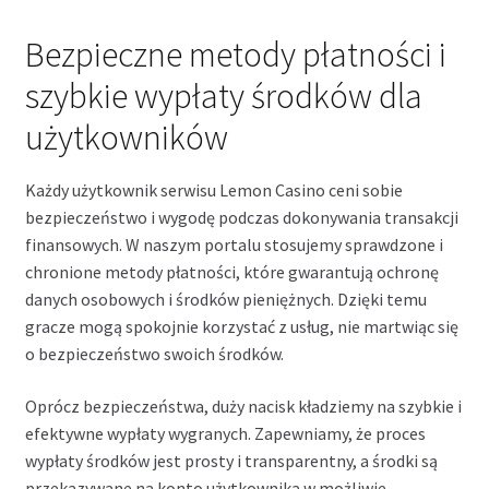
Bezpieczne metody płatności i
szybkie wypłaty środków dla
użytkowników
Każdy użytkownik serwisu Lemon Casino ceni sobie
bezpieczeństwo i wygodę podczas dokonywania transakcji
finansowych. W naszym portalu stosujemy sprawdzone i
chronione metody płatności, które gwarantują ochronę
danych osobowych i środków pieniężnych. Dzięki temu
gracze mogą spokojnie korzystać z usług, nie martwiąc się
o bezpieczeństwo swoich środków.
Oprócz bezpieczeństwa, duży nacisk kładziemy na szybkie i
efektywne wypłaty wygranych. Zapewniamy, że proces
wypłaty środków jest prosty i transparentny, a środki są
przekazywane na konto użytkownika w możliwie