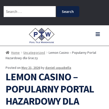
(661) 831-2659
Search
for:
Home
Uncategorized
Lemon Casino – Popularny Portal
Hazardowy dla Graczy
Posted on
May 21, 2026
by
daniel-aquabella
LEMON CASINO –
POPULARNY PORTAL
HAZARDOWY DLA