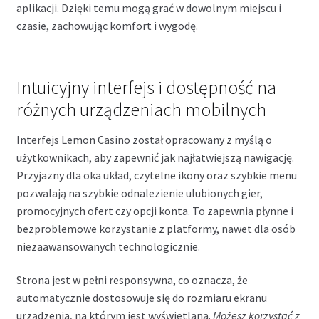
aplikacji. Dzięki temu mogą grać w dowolnym miejscu i
czasie, zachowując komfort i wygodę.
Intuicyjny interfejs i dostępność na
różnych urządzeniach mobilnych
Interfejs Lemon Casino został opracowany z myślą o
użytkownikach, aby zapewnić jak najłatwiejszą nawigację.
Przyjazny dla oka układ, czytelne ikony oraz szybkie menu
pozwalają na szybkie odnalezienie ulubionych gier,
promocyjnych ofert czy opcji konta. To zapewnia płynne i
bezproblemowe korzystanie z platformy, nawet dla osób
niezaawansowanych technologicznie.
Strona jest w pełni responsywna, co oznacza, że
automatycznie dostosowuje się do rozmiaru ekranu
urządzenia, na którym jest wyświetlana.
Możesz korzystać z