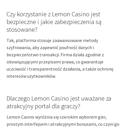
Czy korzystanie z Lemon Casino jest
bezpieczne i jakie zabezpieczenia są
stosowane?
Tak, platforma stosuje zaawansowane metody
szyfrowania, aby zapewnić poufność danych i
bezpieczeństwo transakcji. Firma działa zgodnie z
obowiązującymi przepisami prawa, co gwarantuje
uczciwość i transparentność działania, a także ochronę
interesów użytkowników.
Dlaczego Lemon Casino jest uważane za
atrakcyjny portal dla graczy?
Lemon Casino wyróżnia się szerokim wyborem gier,
prostym interfejsem i atrakcyjnymi bonusami, co czyni go