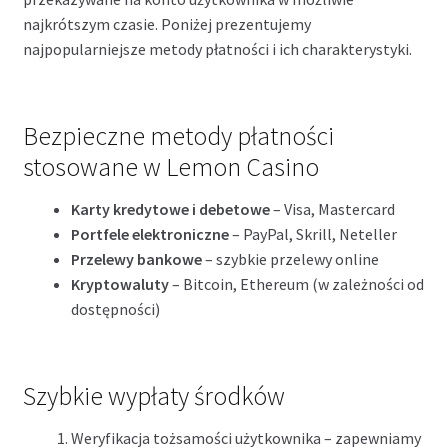
najkrótszym czasie. Poniżej prezentujemy
najpopularniejsze metody płatności i ich charakterystyki.
Bezpieczne metody płatności
stosowane w Lemon Casino
Karty kredytowe i debetowe
– Visa, Mastercard
Portfele elektroniczne
– PayPal, Skrill, Neteller
Przelewy bankowe
– szybkie przelewy online
Kryptowaluty
– Bitcoin, Ethereum (w zależności od
dostępności)
Szybkie wypłaty środków
Weryfikacja tożsamości użytkownika – zapewniamy