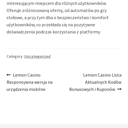
interesującym miejscem dla różnych użytkowników.
Oferuje zróżnicowaną ofertę, od automatów po gry
stołowe, a przy tym dba o bezpieczeństwo i komfort
użytkowników, co przekłada się na pozytywne
doświadczenia podczas korzystania z platformy.
Category:
Uncategorized
Post
Previous
Next
Lemon Casino
Lemon Casino Lista
post:
post:
Responsywna wersja na
Aktualnych Kodów
navigation
urządzenia mobilne
Bonusowych i Kuponów