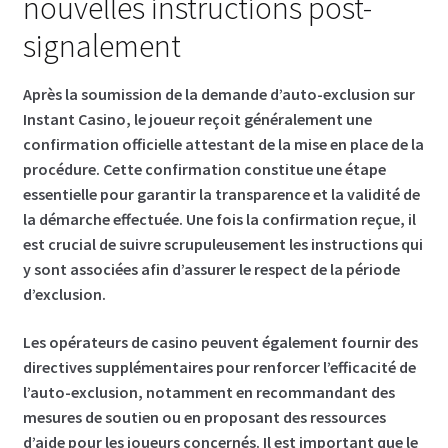
nouvelles instructions post-
signalement
Après la soumission de la demande d’auto-exclusion sur
Instant Casino, le joueur reçoit généralement une
confirmation officielle attestant de la mise en place de la
procédure. Cette confirmation constitue une étape
essentielle pour garantir la transparence et la validité de
la démarche effectuée. Une fois la confirmation reçue, il
est crucial de suivre scrupuleusement les instructions qui
y sont associées afin d’assurer le respect de la période
d’exclusion.
Les opérateurs de casino peuvent également fournir des
directives supplémentaires pour renforcer l’efficacité de
l’auto-exclusion, notamment en recommandant des
mesures de soutien ou en proposant des ressources
d’aide pour les joueurs concernés. Il est important que le