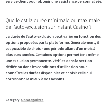
service client pour obtenir une assistance personnalisée.
Quelle est la durée minimale ou maximale
de l’auto-exclusion sur Instant Casino ?
La durée de l’auto-exclusion peut varier en fonction des
options proposées par la plateforme. Généralement, il
est possible de choisir une période allant d’un mois à
plusieurs années. Certaines options permettent même
une exclusion permanente. Vérifiez dans la section
dédiée ou dans les conditions d’utilisation pour
connaître les durées disponibles et choisir celle qui
correspond le mieux à vos besoins.
Category:
Uncategorized