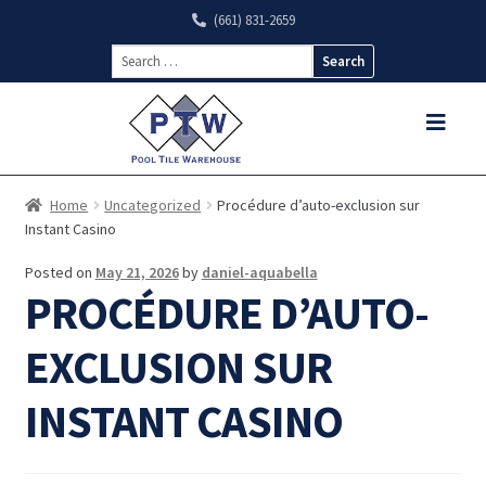
(661) 831-2659
Search
for:
Home
Uncategorized
Procédure d’auto-exclusion sur
Instant Casino
Posted on
May 21, 2026
by
daniel-aquabella
PROCÉDURE D’AUTO-
EXCLUSION SUR
INSTANT CASINO