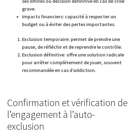
ses limites ou décision définitive en cas de crise
grave.
Impacts financiers:
capacité à respecter un
budget ou à éviter des pertes importantes.
Exclusion temporaire
: permet de prendre une
pause, de réfléchir et de reprendre le contrôle.
Exclusion définitive
: offre une solution radicale
pour arrêter complètement de jouer, souvent
recommandée en cas d’addiction.
Confirmation et vérification de
l’engagement à l’auto-
exclusion