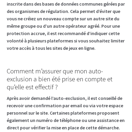
inscrite dans des bases de données communes gérées par
des organismes de régulation. Cela permet d’éviter que
vous ne créiez un nouveau compte sur un autre site du
même groupe ou d’un autre opérateur agréé. Pour une
protection accrue, il est recommandé d’indiquer cette
volonté à plusieurs plateformes si vous souhaitez limiter
votre accès à tous les sites de jeux en ligne.
Comment m’assurer que mon auto-
exclusion a bien été prise en compte et
qu’elle est effectif ?
Après avoir demandé l’auto-exclusion, il est conseillé de
recevoir une confirmation par email ou via votre espace
personnel sur le site. Certaines plateformes proposent
également un numéro de téléphone ou une assistance en
direct pour vérifier la mise en place de cette démarche.