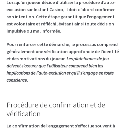
Lorsqu’un joueur décide d’utiliser la procédure d’auto-
exclusion sur Instant Casino, il doit d’abord confirmer
son intention.
Cette étape garantit que l’engagement
est volontaire et réfléchi
, évitant ainsi toute décision
impulsive ou mal informée.
Pour renforcer cette démarche, le processus comprend
généralement une vérification approfondie de l’identité
et des motivations du joueur.
Les plateformes de jeu
doivent s’assurer que l’utilisateur comprend bien les
implications de l’auto-exclusion et qu’il s’engage en toute
conscience
.
Procédure de confirmation et de
vérification
La confirmation de l’engagement s’effectue souvent à