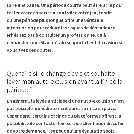
faire une pause. Une période courte peut être utile pour
tester votre capacité à contrôler votre jeu, tandis
qu’une période plus longue offre une véritable
interruption pour réduire les risques de dépendance.
N’hésitez pas à consulter un professionnel ou à
demander conseil auprès du support client du casino si
vous avez des doutes.
Que faire si je change d’avis et souhaite
lever mon auto-exclusion avant la fin de la
période ?
En général, la levée anticipée d’une auto-exclusion n’est
pas possible immédiatement après sa mise en place.
Cependant, certains casinos ou plateformes offrent la
possibilité de contacter leur service client pour discuter
de votre demande. Il se peut qu’une évaluation soit